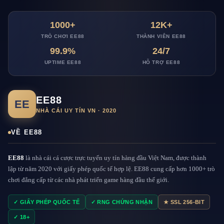
1000+
12K+
TRÒ CHƠI EE88
THÀNH VIÊN EE88
99.9%
24/7
UPTIME EE88
HỖ TRỢ EE88
EE88
EE
NHÀ CÁI UY TÍN VN · 2020
VỀ EE88
EE88
là nhà cái cá cược trực tuyến uy tín hàng đầu Việt Nam, được thành
lập từ năm 2020 với giấy phép quốc tế hợp lệ. EE88 cung cấp hơn 1000+ trò
chơi đẳng cấp từ các nhà phát triển game hàng đầu thế giới.
✓ GIẤY PHÉP QUỐC TẾ
✓ RNG CHỨNG NHẬN
★ SSL 256-BIT
✓ 18+