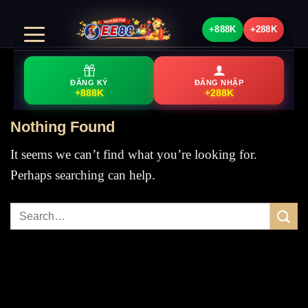
Skip
to
+888K
+288K
content
TÌM HIỂU VỀ:
THỂ THAO
ĐĂNG KÝ
ĐĂNG NHẬP
+888K
+288K
Nothing Found
It seems we can’t find what you’re looking for.
Perhaps searching can help.